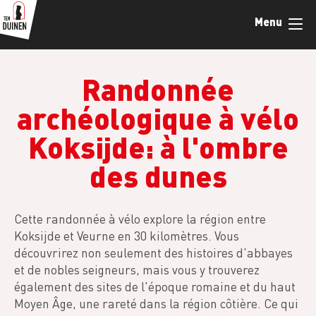
Skip
Menu
to
main
content
Randonnée
archéologique à vélo
Koksijde: à l'ombre
des dunes
Cette randonnée à vélo explore la région entre
Koksijde et Veurne en 30 kilomètres. Vous
découvrirez non seulement des histoires d'abbayes
et de nobles seigneurs, mais vous y trouverez
également des sites de l'époque romaine et du haut
Moyen Âge, une rareté dans la région côtière. Ce qui