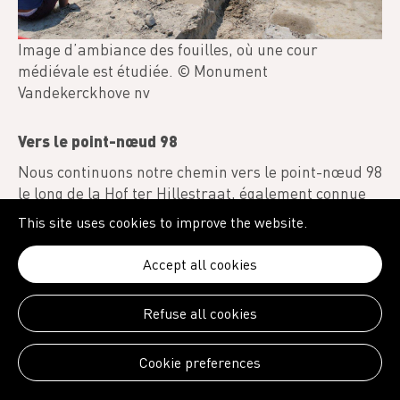
Image d’ambiance des fouilles, où une cour
médiévale est étudiée. © Monument
Vandekerckhove nv
Vers le point-nœud 98
Nous continuons notre chemin vers le point-nœud 98
le long de la Hof ter Hillestraat, également connue
sous le nom de Oude Zeedijk. Cette digue a
This site uses cookies to improve the website.
probablement été construite au 10ème siècle. Cela
ressort des fouilles de 2009-2010. Le parcours
Accept all cookies
sinueux au milieu est une roue, l'endroit où la digue
a rompu au 11ème siècle lors d'une tempête et a été
Refuse all cookies
réparée plus tard.
Pont Florizoonebrug Wulpendijk
Cookie preferences
Le canal Nieuwpoort-Veurne est l'une des voies