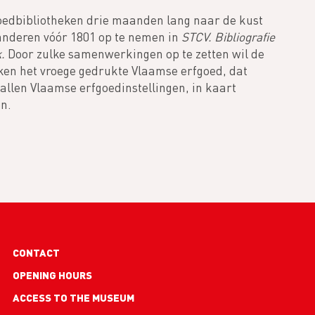
oedbibliotheken drie maanden lang naar de kust
anderen vóór 1801 op te nemen in
STCV. Bibliografie
k.
Door zulke samenwerkingen op te zetten wil de
ken het vroege gedrukte Vlaamse erfgoed, dat
ntallen Vlaamse erfgoedinstellingen, in kaart
en.
Footer
CONTACT
links
OPENING HOURS
ACCESS TO THE MUSEUM