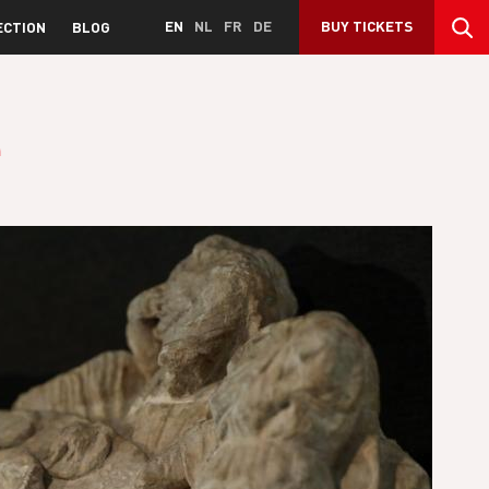
EN
NL
FR
DE
BUY TICKETS
ECTION
BLOG
e