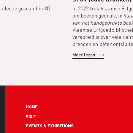
llectie gescand in 3D.
In 2022 trok Vlaamse Erfg
om boeken gedrukt in Vla
van het handgedrukte boe
Vlaamse Erfgoedbibliothe
verspreid is over vele tie
brengen en beter ontsluit
Meer lezen
Hoofdnavigatie
HOME
VISIT
EVENTS & EXHIBITIONS