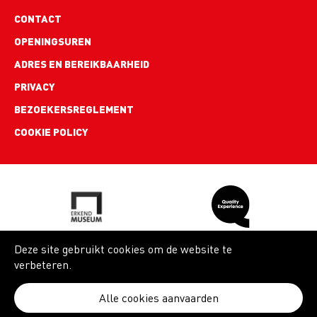
Footer
CONTACT
links
OPENINGSUREN
ADRES EN BEREIKBAARHEID
PRIVACY
BEZOEKERSREGLEMENT
COOKIE POLICY
Deze site gebruikt cookies om de website te
verbeteren.
Alle cookies aanvaarden