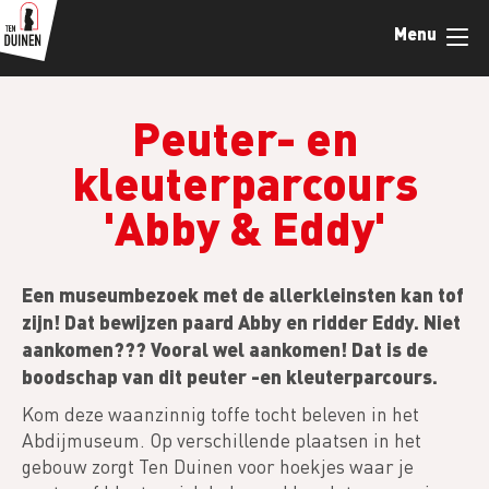
Overslaan
Menu
en
naar
de
inhoud
Peuter- en
gaan
kleuterparcours
'Abby & Eddy'
Een museumbezoek met de allerkleinsten kan tof
zijn! Dat bewijzen paard Abby en ridder Eddy. Niet
aankomen??? Vooral wel aankomen! Dat is de
boodschap van dit peuter -en kleuterparcours.
Kom deze waanzinnig toffe tocht beleven in het
Abdijmuseum. Op verschillende plaatsen in het
gebouw zorgt Ten Duinen voor hoekjes waar je