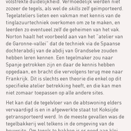
volstrekte duidelijkheid. Vermoedelijk werden niet
zozeer de tegels, als wel de
skills
zelf geïmporteerd.
Tegelateliers lieten een vakman met kennis van de
tinglazuurtechniek overkomen om ze te maken, en
leerden zo eventueel zelf de geheimen van het vak.
Norton haalt het voorbeeld aan van het “atelier van
de Garonne-vallei” dat de techniek via de Spaanse
dochterabdij van de abdij van Grandselve zouden
hebben leren kennen. Een tegelmaker zou naar
Spanje getrokken zijn en daar de kennis hebben
opgedaan, en bracht die vervolgens terug mee naar
Frankrijk. Dit is slechts een theorie die enkel op dit
specifieke atelier betrekking heeft, en die kan men
niet zomaar toepassen op alle andere sites.
Het kan dat de tegelvloer van de abtswoning elders
vervaardigd is en in afgewerkte staat tot Koksijde
getransporteerd werd. In de meeste gevallen was de
tegelbakkerij wel telkens in de omgeving van de
bouwsite. Om tegels te bakken is er nood aan klei,