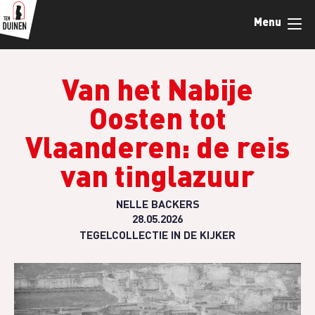
Overslaan
Menu
en
naar
de
inhoud
Van het Nabije
gaan
Oosten tot
Vlaanderen: de reis
van tinglazuur
NELLE BACKERS
28.05.2026
TEGELCOLLECTIE IN DE KIJKER