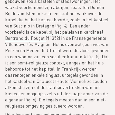
gebouwen zoals kastelen of stadswoningen. Het
vaakst voorkomend zijn abdijen, zoals Ten Duinen.
Bij de vondsten in kastelen gaat het vaak over de
kapel die bij het kasteel hoorde, zoals in het kasteel
van Suscinio in Bretagne (fig. 4).
Een ander
voorbeeld is
de kapel bij het paleis van kardinaal
Bertrand du Pouget
(†1352) in de Franse gemeente
Villeneuve-lès-Avignon. Het is evenwel geen wet van
Perzen en Meden. In Utrecht werd de vloer gevonden
in een woning van een seculier kanunnik (fig. 5). Dat
is een semi-religieuze context, aangezien het huis
behoorde tot het kapittel. In Frankrijk werden
daarentegen enkele tinglazuurtegels gevonden in
het kasteel van Châlucet (Haute-Vienne): ze zouden
afkomstig zijn uit de staatsievertrekken van het
kasteel en mogelijks zelfs uit de slaapkamer van de
eigenaar (fig. 6). Die tegels moeten dan in een niet-
religieuze omgeving gesitueerd worden.
Dit alles geeft geen volledig beeld over de plaatsen